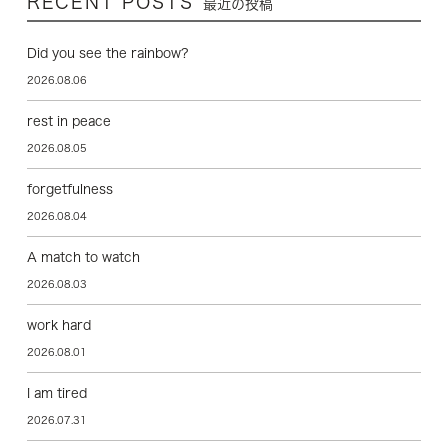
RECENT POSTS
最近の投稿
Did you see the rainbow?
2026.08.06
rest in peace
2026.08.05
forgetfulness
2026.08.04
A match to watch
2026.08.03
work hard
2026.08.01
I am tired
2026.07.31