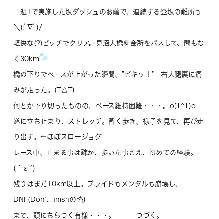
週1で実施した坂ダッシュのお蔭で、連続する登坂の難所も
＼(;ﾟ∇ﾟ)/
軽快な(?)ピッチでクリア。見沼大橋料金所をパスして、間もな
く30km
橋の下りでペースが上がった瞬間、”ピキッ！” 右大腿裏に痛
みが走った。(T△T)
何とか下り切ったものの、ペース維持困難・・・。o(T^T)o
遂に立ち止まり、ストレッチ。暫く歩き、様子を見て、再び走
り出す。←ほぼスロージョグ
レース中、止まる事は疎か、歩いた事さえ、初めての経験。
(｀ε´)
残りはまだ10km以上。プライドもメンタルも崩壊し、
DNF(Don‘t finishの略)
まで、頭にちらつく有様・・・。 つづく。