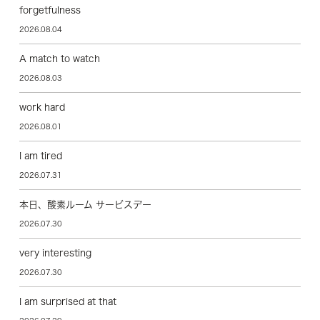
forgetfulness
2026.08.04
A match to watch
2026.08.03
work hard
2026.08.01
I am tired
2026.07.31
本日、酸素ルーム サービスデー
2026.07.30
very interesting
2026.07.30
I am surprised at that