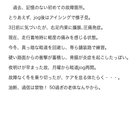
過去、記憶のない初めての故障箇所。
とりあえず、jog後はアイシングで様子見。
3日前に気づいたが、右足内果に腫脹､圧痛発症。
現在、走行着地時に軽度の痛みを感じる状態。
今冬、真っ暗な畦道を回避し、専ら舗装路で練習。
硬い路面からの衝撃が蓄積し、骨膜が炎症を起こしたっぽい。
夜明けが早まった故、月曜から畦道jog再開。
故障なく冬を乗り切ったが、ケアを怠る体たらく・・・。
油断、過信は禁物！ 50過ぎの老体なんやから。