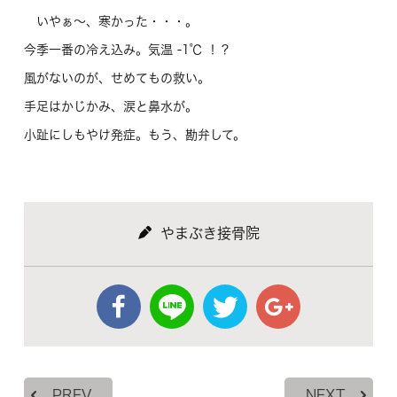
いやぁ～、寒かった・・・。
今季一番の冷え込み。気温 -1℃ ！？
風がないのが、せめてもの救い。
手足はかじかみ、涙と鼻水が。
小趾にしもやけ発症。もう、勘弁して。
やまぶき接骨院
PREV
NEXT