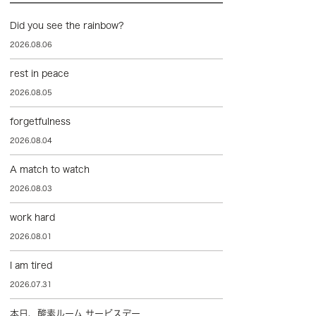
Did you see the rainbow?
2026.08.06
rest in peace
2026.08.05
forgetfulness
2026.08.04
A match to watch
2026.08.03
work hard
2026.08.01
I am tired
2026.07.31
本日、酸素ルーム サービスデー