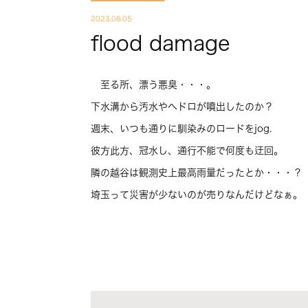
2023.06.05
flood damage
至る所、漂う悪臭・・・。
下水溝から汚水やヘドロが噴出したのか？
週末、いつも通りに馴染みのロードをjog.
彼方此方、冠水し、通行不能で何度も迂回。
隣の越谷は観測史上最高雨量だったとか・・・？
埼玉って災害が少ないのが売りなんだけどなぁ。