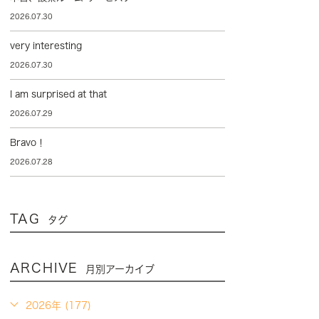
2026.07.30
very interesting
2026.07.30
I am surprised at that
2026.07.29
Bravo！
2026.07.28
TAG
タグ
ARCHIVE
月別アーカイブ
2026年 (177)