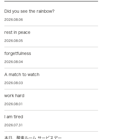
Did you see the rainbow?
2026.08.06
rest in peace
2026.08.05
forgetfulness
2026.08.04
A match to watch
2026.08.03
work hard
2026.08.01
I am tired
2026.07.31
本日、酸素ルーム サービスデー