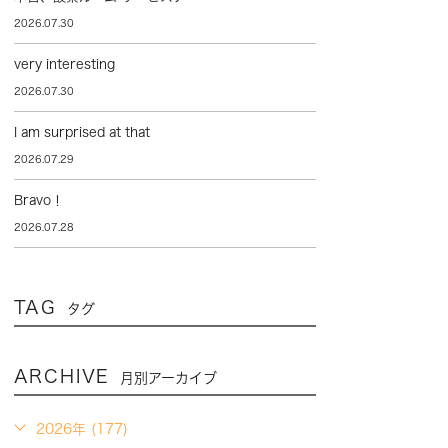
2026.07.30
very interesting
2026.07.30
I am surprised at that
2026.07.29
Bravo！
2026.07.28
TAG
タグ
ARCHIVE
月別アーカイブ
2026年 (177)