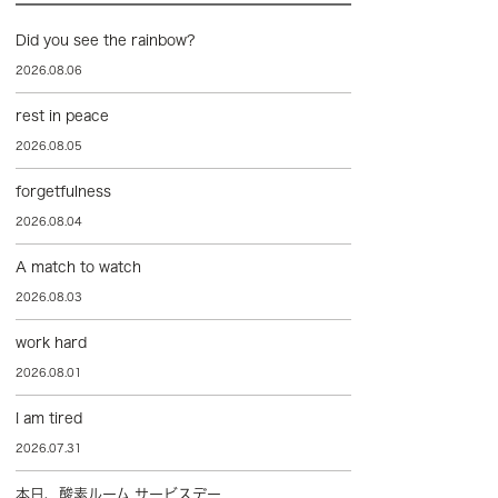
Did you see the rainbow?
2026.08.06
rest in peace
2026.08.05
forgetfulness
2026.08.04
A match to watch
2026.08.03
work hard
2026.08.01
I am tired
2026.07.31
本日、酸素ルーム サービスデー