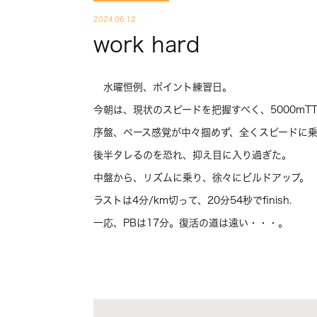
2024.06.12
work hard
水曜恒例、ポイント練習日。
今朝は、現状のスピードを把握すべく、5000mT
序盤、ペース感覚が中々掴めず、全くスピードに
後半タレるのを恐れ、抑え目に入り過ぎた。
中盤から、リズムに乗り、徐々にビルドアップ。
ラストは4分/km切って、20分54秒でfinish.
一応、PBは17分。復活の道は遠い・・・。