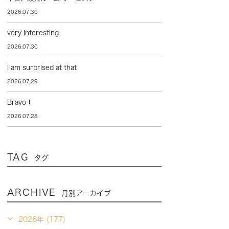
2026.07.30
very interesting
2026.07.30
I am surprised at that
2026.07.29
Bravo！
2026.07.28
TAG
タグ
ARCHIVE
月別アーカイブ
2026年 (177)