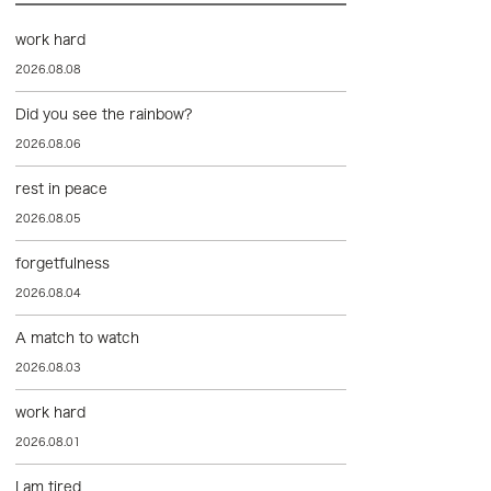
work hard
2026.08.08
Did you see the rainbow?
2026.08.06
rest in peace
2026.08.05
forgetfulness
2026.08.04
A match to watch
2026.08.03
work hard
2026.08.01
I am tired