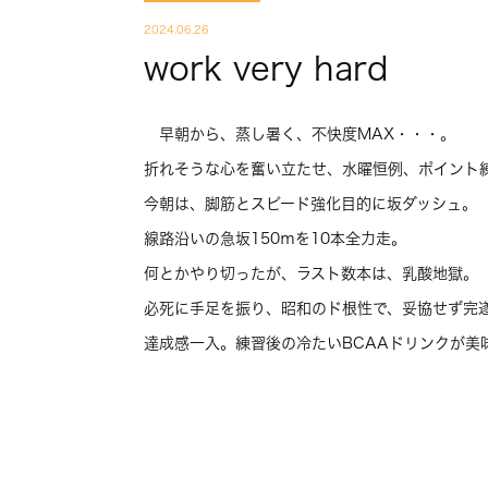
2024.06.26
work very hard
早朝から、蒸し暑く、不快度MAX・・・。
折れそうな心を奮い立たせ、水曜恒例、ポイント
今朝は、脚筋とスピード強化目的に坂ダッシュ。
線路沿いの急坂150ｍを10本全力走。
何とかやり切ったが、ラスト数本は、乳酸地獄。
必死に手足を振り、昭和のド根性で、妥協せず完
達成感一入。練習後の冷たいBCAAドリンクが美