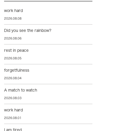
work hard
2026.08.08
Did you see the rainbow?
2026.08.06
rest in peace
2026.08.05
forgetfulness
2026.08.04
A match to watch
2026.08.03
work hard
2026.08.01
I am tired