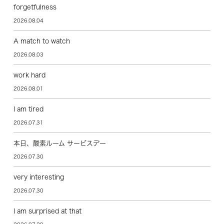
forgetfulness
2026.08.04
A match to watch
2026.08.03
work hard
2026.08.01
I am tired
2026.07.31
本日、酸素ルーム サービスデー
2026.07.30
very interesting
2026.07.30
I am surprised at that