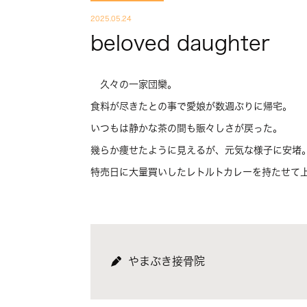
2025.05.24
beloved daughter
久々の一家団欒。
食料が尽きたとの事で愛娘が数週ぶりに帰宅。
いつもは静かな茶の間も賑々しさが戻った。
幾らか痩せたように見えるが、元気な様子に安堵
特売日に大量買いしたレトルトカレーを持たせて
やまぶき接骨院