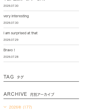
2026.07.30
very interesting
2026.07.30
I am surprised at that
2026.07.29
Bravo！
2026.07.28
TAG
タグ
ARCHIVE
月別アーカイブ
2026年 (177)