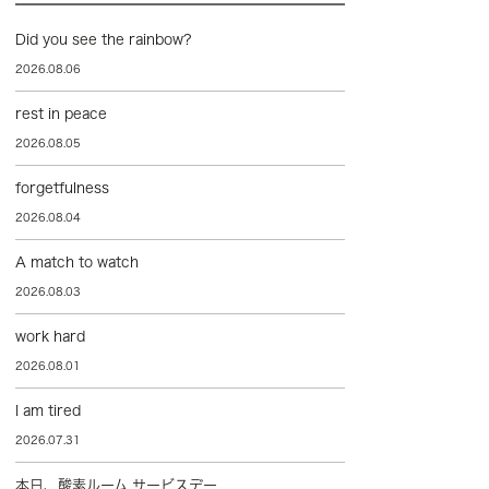
Did you see the rainbow?
2026.08.06
rest in peace
2026.08.05
forgetfulness
2026.08.04
A match to watch
2026.08.03
work hard
2026.08.01
I am tired
2026.07.31
本日、酸素ルーム サービスデー