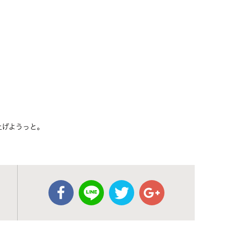
。
上げようっと。