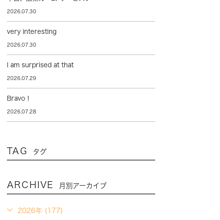
2026.07.30
very interesting
2026.07.30
I am surprised at that
2026.07.29
Bravo！
2026.07.28
TAG
タグ
ARCHIVE
月別アーカイブ
2026年 (177)