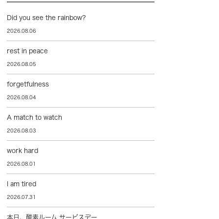
Did you see the rainbow?
2026.08.06
rest in peace
2026.08.05
forgetfulness
2026.08.04
A match to watch
2026.08.03
work hard
2026.08.01
I am tired
2026.07.31
本日、酸素ルーム サービスデー