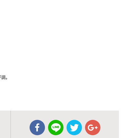
好調。
！