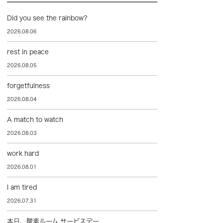
Did you see the rainbow?
2026.08.06
rest in peace
2026.08.05
forgetfulness
2026.08.04
A match to watch
2026.08.03
work hard
2026.08.01
I am tired
2026.07.31
本日、酸素ルーム サービスデー