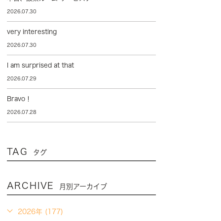
2026.07.30
very interesting
2026.07.30
I am surprised at that
2026.07.29
Bravo！
2026.07.28
TAG
タグ
ARCHIVE
月別アーカイブ
2026年 (177)