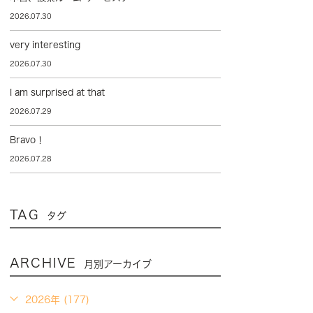
2026.07.30
very interesting
2026.07.30
I am surprised at that
2026.07.29
Bravo！
2026.07.28
TAG
タグ
ARCHIVE
月別アーカイブ
2026年 (177)