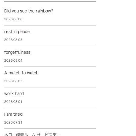
Did you see the rainbow?
2026.08.06
rest in peace
2026.08.05
forgetfulness
2026.08.04
A match to watch
2026.08.03
work hard
2026.08.01
I am tired
2026.07.31
本日、酸素ルーム サービスデー