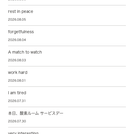
rest in peace
2026.08.05
forgetfulness
2026.08.04
A match to watch
2026.08.03
work hard
2026.08.01
I am tired
2026.07.31
本日、酸素ルーム サービスデー
2026.07.30
very interesting