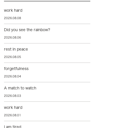
work hard
2026.08.08
Did you see the rainbow?
2026.08.06
rest in peace
2026.08.05
forgetfulness
2026.08.04
A match to watch
2026.08.03
work hard
2026.08.01
I am tired