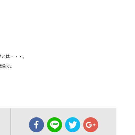
けとは・・・。
転負け。
。