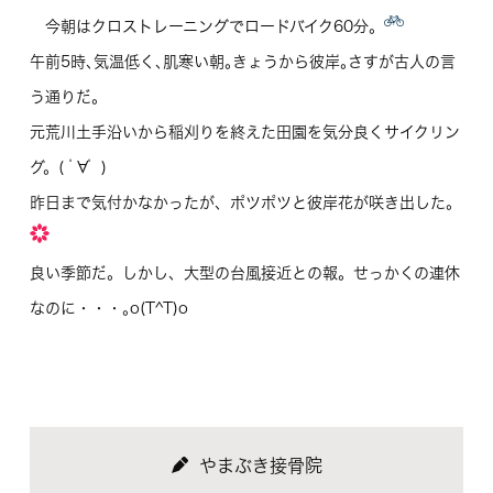
今朝はクロストレーニングでロードバイク60分。
午前5時､気温低く､肌寒い朝｡きょうから彼岸｡さすが古人の言
う通りだ｡
元荒川土手沿いから稲刈りを終えた田園を気分良くサイクリン
グ。( ﾟ∀ﾟ )
昨日まで気付かなかったが、ポツポツと彼岸花が咲き出した。
良い季節だ。しかし、大型の台風接近との報。せっかくの連休
なのに・・・｡o(T^T)o
やまぶき接骨院