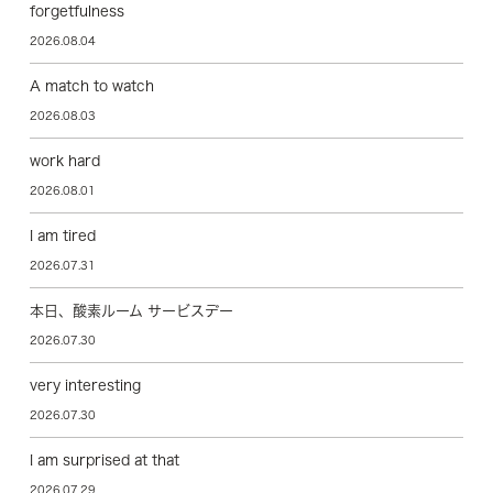
forgetfulness
2026.08.04
A match to watch
2026.08.03
work hard
2026.08.01
I am tired
2026.07.31
本日、酸素ルーム サービスデー
2026.07.30
very interesting
2026.07.30
I am surprised at that
2026.07.29