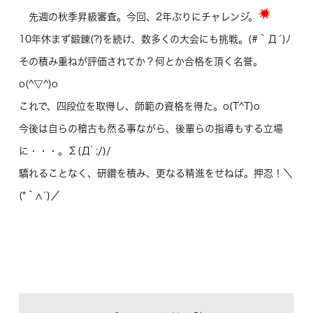
先週の秋季昇級審査。今回、2年ぶりにチャレンジ。
10年休まず鍛錬(?)を続け、数多くの大会にも挑戦。(#｀Д´)ﾉ
その積み重ねが評価されてか？何とか合格を頂く名誉。
o(^▽^)o
これで、四段位を取得し、師範の資格を得た。o(T^T)o
今後は自らの稽古も然る事ながら、後輩らの指導もする立場
に・・・。Σ(Дﾟ;/)/
驕れることなく、研鑽を積み、更なる精進をせねば。押忍！＼
(*｀∧´)／