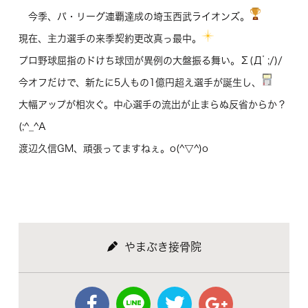
今季、パ・リーグ連覇達成の埼玉西武ライオンズ。
現在、主力選手の来季契約更改真っ最中。
プロ野球屈指のドけち球団が異例の大盤振る舞い。Σ(Дﾟ;/)/
今オフだけで、新たに5人もの1億円超え選手が誕生し、
大幅アップが相次ぐ。中心選手の流出が止まらぬ反省からか？
(;^_^A
渡辺久信GM、頑張ってますねぇ。o(^▽^)o
やまぶき接骨院