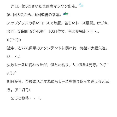
昨日、第5回さいたま国際マラソン出走。
第1回大会から、5回連続の参戦。
アップダウンの多いコースで毎度、苦しいレース展開。(;^_^A
今回、3時間19分46秒 1031位で、何とか完走・・・。
o(T^T)o
途中、右ハム痙攣のアクシデントに襲われ、終盤に大幅失速。
(ﾉ＿・｡)
失敗レースに終わったが、何とか粘り、サブ3.5は死守。＼(*｀
∧´)／
明日から、今後に活かす為にもレースを振り返ってみようと思
う。(#｀Д´)ﾉ
乞うご期待・・・。