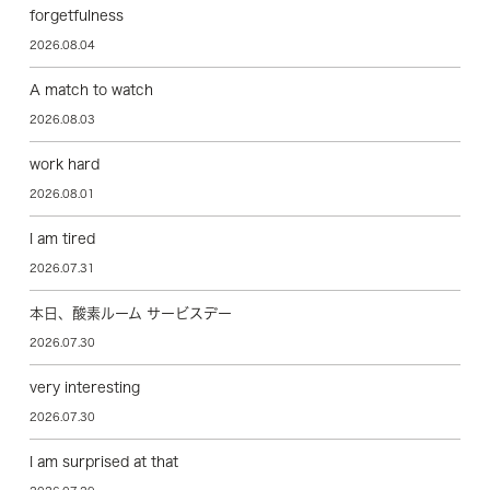
forgetfulness
2026.08.04
A match to watch
2026.08.03
work hard
2026.08.01
I am tired
2026.07.31
本日、酸素ルーム サービスデー
2026.07.30
very interesting
2026.07.30
I am surprised at that