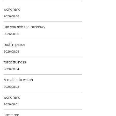
work hard
2026.08.08
Did you see the rainbow?
2026.08.06
rest in peace
2026.08.05
forgetfulness
2026.08.04
A match to watch
2026.08.03
work hard
2026.08.01
I am tired