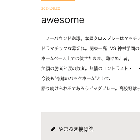
2024.08.22
awesome
ノーバウンド送球。本塁クロスプレーはタッチ
ドラマチックな幕切れ。関東一高 VS 神村学園
ホームベース上では伏せたまま、動けぬ走者。
笑顔の勝者と涙の敗者。無情のコントラスト・・
今後も”奇跡のバックホーム”として、
語り続けられるであろうビッグプレー。高校野球
やまぶき接骨院