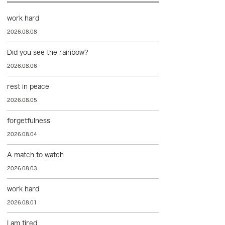
work hard
2026.08.08
Did you see the rainbow?
2026.08.06
rest in peace
2026.08.05
forgetfulness
2026.08.04
A match to watch
2026.08.03
work hard
2026.08.01
I am tired