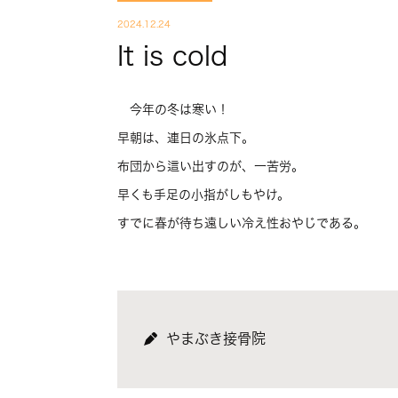
2024.12.24
It is cold
今年の冬は寒い！
早朝は、連日の氷点下。
布団から這い出すのが、一苦労。
早くも手足の小指がしもやけ。
すでに春が待ち遠しい冷え性おやじである。
やまぶき接骨院