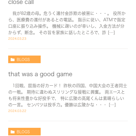
close call
我が82歳の母。危うく還付金詐欺の被害に・・・。 役所か
ら、医療費の還付があるとの電話。 指示に従い、ATMで指定
口座に振り込み操作。 機械に疎いのが幸いし、入金方法が分
からず、断念。 その旨を家族に話したところで、詐 […]
2024.03.23
BLOGS
that was a good game
1回戦、屈指の好カード！ 昨秋の四国、中国大会の王者同士
の一戦。 期待に違わぬスリリングな接戦に興奮。 両エースと
も将来性豊かな好投手で、 特に広陵の高尾くんは素晴らしい
の一言。 センバツは投手力。優勝は広陵かな・・・ […]
2024.03.22
BLOGS