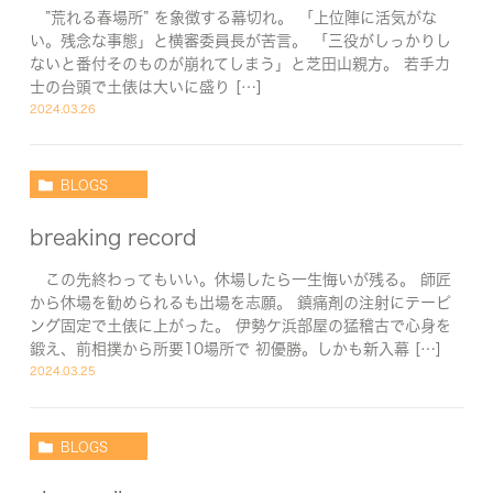
”荒れる春場所” を象徴する幕切れ。 「上位陣に活気がな
い。残念な事態」と横審委員長が苦言。 「三役がしっかりし
ないと番付そのものが崩れてしまう」と芝田山親方。 若手力
士の台頭で土俵は大いに盛り […]
2024.03.26
BLOGS
breaking record
この先終わってもいい。休場したら一生悔いが残る。 師匠
から休場を勧められるも出場を志願。 鎮痛剤の注射にテーピ
ング固定で土俵に上がった。 伊勢ケ浜部屋の猛稽古で心身を
鍛え、前相撲から所要10場所で 初優勝。しかも新入幕 […]
2024.03.25
BLOGS