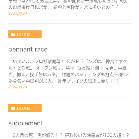
予報では25℃と気温上昇。 桜の開花が一層進むだろう。絶好
のお出掛け日和だが、 花粉と黄砂が非常に多いとの […]
2024.03.30
BLOGS
pennant race
いよいよ、プロ野球開幕！ 我がドラゴンズは、神宮でヤク
ルトと対戦。 オープン戦は、勝率1位と絶好調！ 先発、中継
ぎ、抑えと投手陣は万全。 課題のバッティングも打点王3回と
勝負強い中田翔が加入。 昨年ブレイクの細川も更な […]
2024.03.29
BLOGS
supplement
2人目の死亡例が報告！？ 摂取後の入院患者が100人超！？