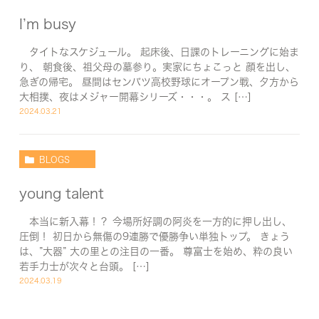
I’m busy
タイトなスケジュール。 起床後、日課のトレーニングに始ま
り、 朝食後、祖父母の墓参り。実家にちょこっと 顔を出し、
急ぎの帰宅。 昼間はセンバツ高校野球にオープン戦、夕方から
大相撲、夜はメジャー開幕シリーズ・・・。 ス […]
2024.03.21
BLOGS
young talent
本当に新入幕！？ 今場所好調の阿炎を一方的に押し出し、
圧倒！ 初日から無傷の9連勝で優勝争い単独トップ。 きょう
は、”大器” 大の里との注目の一番。 尊富士を始め、粋の良い
若手力士が次々と台頭。 […]
2024.03.19