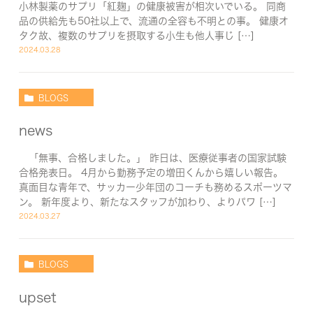
小林製薬のサプリ「紅麹」の健康被害が相次いでいる。 同商
品の供給先も50社以上で、流通の全容も不明との事。 健康オ
タク故、複数のサプリを摂取する小生も他人事じ […]
2024.03.28
BLOGS
news
「無事、合格しました。」 昨日は、医療従事者の国家試験
合格発表日。 4月から勤務予定の増田くんから嬉しい報告。
真面目な青年で、サッカー少年団のコーチも務めるスポーツマ
ン。 新年度より、新たなスタッフが加わり、よりパワ […]
2024.03.27
BLOGS
upset